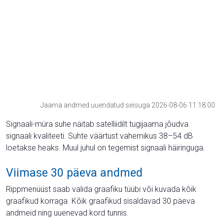
Jaama andmed uuendatud seisuga 2026-08-06 11:18:00
Signaali-müra suhe näitab satelliidilt tugijaama jõudva
signaali kvaliteeti. Suhte väärtust vahemikus 38–54 dB
loetakse heaks. Muul juhul on tegemist signaali häiringuga.
Viimase 30 päeva andmed
Rippmenüüst saab valida graafiku tüübi või kuvada kõik
graafikud korraga. Kõik graafikud sisaldavad 30 päeva
andmeid ning uuenevad kord tunnis.