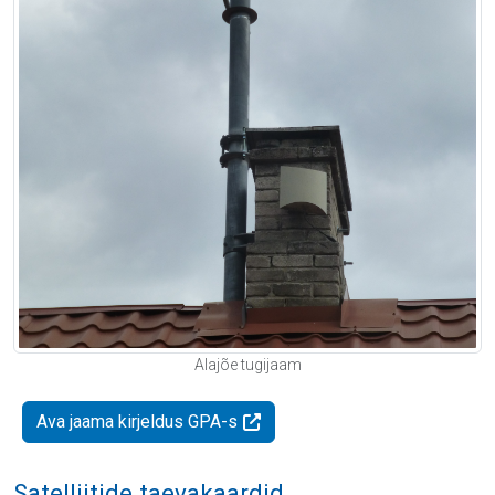
Alajõe tugijaam
Ava jaama kirjeldus GPA-s
Satelliitide taevakaardid