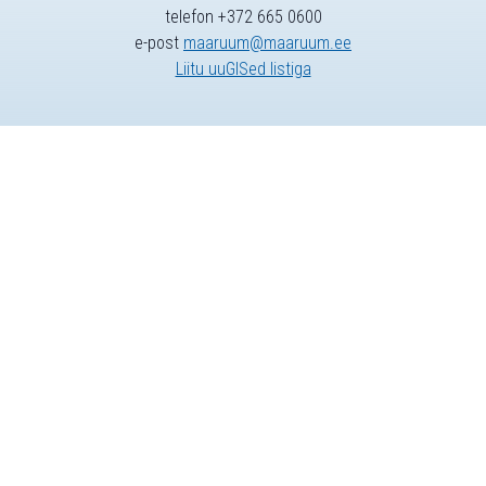
telefon +372 665 0600
e-post
maaruum@maaruum.ee
Liitu uuGISed listiga