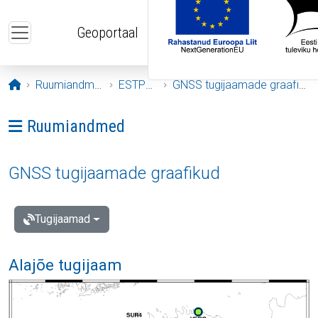
Liigu edasi põhisisu juurde
Geoportaal
Avaleht
Ruumiandmed
ESTPOS
GNSS tugijaamade graafikud
Ava menüü: Ruumiandmed
Ruumiandmed
GNSS tugijaamade graafikud
Tugijaamad
Alajõe tugijaam