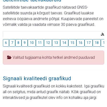
Satelliitide taevakaartide graafikud näitavad GNSS-
satelliitide suunda ja kõrgust taevas. Graafikud luuakse
eelneva ööpäeva andmete põhjal. Kuupäevade paneelist on
võimalik valida ja vaadata viimase 30 päeva graafikuid.
Juu
6
7
8
9
10
11
12
13
14
15
16
17
18
19
Valitud tugijaama kohta hetkel andmed puuduvad
Signaali kvaliteedi graafikud
Signaali kvaliteedi graafikuid on kokku kaksteist. Iga graafiku
all on selgitus, mida antud graafik näitab. Kõik graafikud on
interaktiivsed ja graafikutel olev info on kohaliku aja järgi.