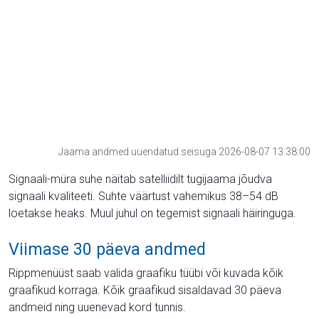
Jaama andmed uuendatud seisuga 2026-08-07 13:38:00
Signaali-müra suhe näitab satelliidilt tugijaama jõudva
signaali kvaliteeti. Suhte väärtust vahemikus 38–54 dB
loetakse heaks. Muul juhul on tegemist signaali häiringuga.
Viimase 30 päeva andmed
Rippmenüüst saab valida graafiku tüübi või kuvada kõik
graafikud korraga. Kõik graafikud sisaldavad 30 päeva
andmeid ning uuenevad kord tunnis.