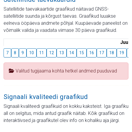
Satelliitide taevakaartide graafikud näitavad GNSS-
satelliitide suunda ja kõrgust taevas. Graafikud luuakse
eelneva ööpäeva andmete põhjal. Kuupäevade paneelist on
võimalik valida ja vaadata viimase 30 päeva graafikuid.
Juuli
7
8
9
10
11
12
13
14
15
16
17
18
19
2
Valitud tugijaama kohta hetkel andmed puuduvad
Signaali kvaliteedi graafikud
Signaali kvaliteedi graafikuid on kokku kaksteist. Iga graafiku
all on selgitus, mida antud graafik näitab. Kõik graafikud on
interaktiivsed ja graafikutel olev info on kohaliku aja järgi.