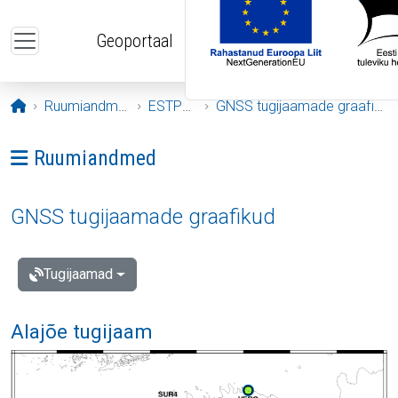
Liigu edasi põhisisu juurde
Geoportaal
Avaleht
Ruumiandmed
ESTPOS
GNSS tugijaamade graafikud
Ava menüü: Ruumiandmed
Ruumiandmed
GNSS tugijaamade graafikud
Tugijaamad
Alajõe tugijaam