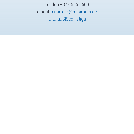
telefon +372 665 0600
e-post
maaruum@maaruum.ee
Liitu uuGISed listiga