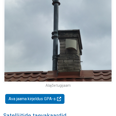
Alajõe tugijaam
Ava jaama kirjeldus GPA-s
Satelliitide taevakaardid