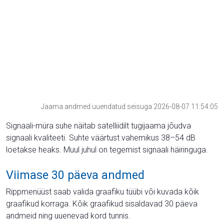
Jaama andmed uuendatud seisuga 2026-08-07 11:54:05
Signaali-müra suhe näitab satelliidilt tugijaama jõudva
signaali kvaliteeti. Suhte väärtust vahemikus 38–54 dB
loetakse heaks. Muul juhul on tegemist signaali häiringuga.
Viimase 30 päeva andmed
Rippmenüüst saab valida graafiku tüübi või kuvada kõik
graafikud korraga. Kõik graafikud sisaldavad 30 päeva
andmeid ning uuenevad kord tunnis.