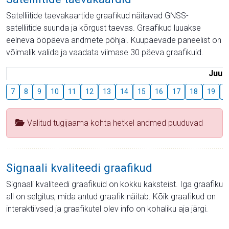
Satelliitide taevakaartide graafikud näitavad GNSS-
satelliitide suunda ja kõrgust taevas. Graafikud luuakse
eelneva ööpäeva andmete põhjal. Kuupäevade paneelist on
võimalik valida ja vaadata viimase 30 päeva graafikuid.
Juuli
7
8
9
10
11
12
13
14
15
16
17
18
19
2
Valitud tugijaama kohta hetkel andmed puuduvad
Signaali kvaliteedi graafikud
Signaali kvaliteedi graafikuid on kokku kaksteist. Iga graafiku
all on selgitus, mida antud graafik näitab. Kõik graafikud on
interaktiivsed ja graafikutel olev info on kohaliku aja järgi.