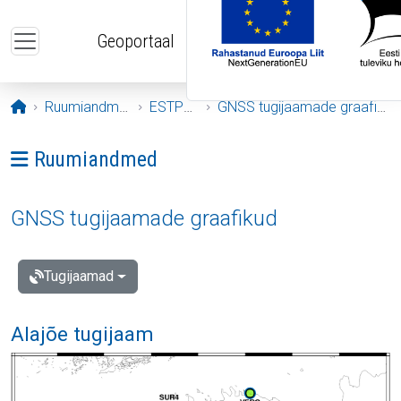
Liigu edasi põhisisu juurde
Geoportaal
Avaleht
Ruumiandmed
ESTPOS
GNSS tugijaamade graafikud
Ava menüü: Ruumiandmed
Ruumiandmed
GNSS tugijaamade graafikud
Tugijaamad
Alajõe tugijaam