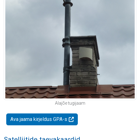
Alajõe tugijaam
Ava jaama kirjeldus GPA-s
Satelliitide taevakaardid