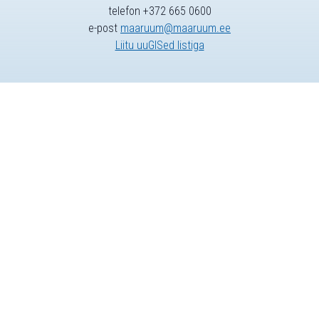
telefon +372 665 0600
e-post
maaruum@maaruum.ee
Liitu uuGISed listiga