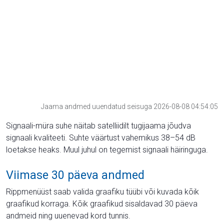
Jaama andmed uuendatud seisuga 2026-08-08 04:54:05
Signaali-müra suhe näitab satelliidilt tugijaama jõudva
signaali kvaliteeti. Suhte väärtust vahemikus 38–54 dB
loetakse heaks. Muul juhul on tegemist signaali häiringuga.
Viimase 30 päeva andmed
Rippmenüüst saab valida graafiku tüübi või kuvada kõik
graafikud korraga. Kõik graafikud sisaldavad 30 päeva
andmeid ning uuenevad kord tunnis.