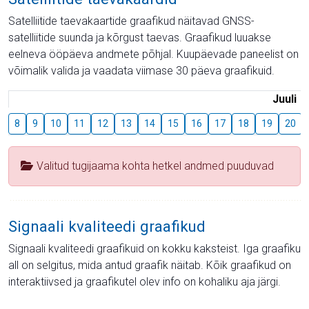
Satelliitide taevakaartide graafikud näitavad GNSS-
satelliitide suunda ja kõrgust taevas. Graafikud luuakse
eelneva ööpäeva andmete põhjal. Kuupäevade paneelist on
võimalik valida ja vaadata viimase 30 päeva graafikuid.
Juuli
8
9
10
11
12
13
14
15
16
17
18
19
20
Valitud tugijaama kohta hetkel andmed puuduvad
Signaali kvaliteedi graafikud
Signaali kvaliteedi graafikuid on kokku kaksteist. Iga graafiku
all on selgitus, mida antud graafik näitab. Kõik graafikud on
interaktiivsed ja graafikutel olev info on kohaliku aja järgi.