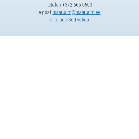
telefon +372 665 0600
e-post
maaruum@maaruum.ee
Liitu uuGISed listiga