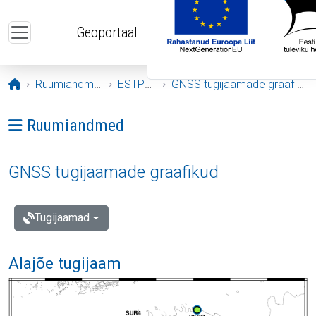
Liigu edasi põhisisu juurde
Geoportaal
Avaleht
Ruumiandmed
ESTPOS
GNSS tugijaamade graafikud
Ava menüü: Ruumiandmed
Ruumiandmed
GNSS tugijaamade graafikud
Tugijaamad
Alajõe tugijaam