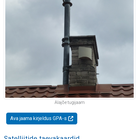
Alajõe tugijaam
Ava jaama kirjeldus GPA-s
Satelliitide taevakaardid