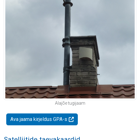
Alajõe tugijaam
Ava jaama kirjeldus GPA-s
Satelliitide taevakaardid