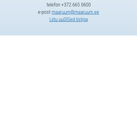
telefon +372 665 0600
e-post
maaruum@maaruum.ee
Liitu uuGISed listiga