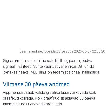
Jaama andmed uuendatud seisuga 2026-08-07 22:50:20
Signaali-müra suhe näitab satelliidilt tugijaama jõudva
signaali kvaliteeti. Suhte väärtust vahemikus 38–54 dB
loetakse heaks. Muul juhul on tegemist signaali häiringuga.
Viimase 30 päeva andmed
Rippmenüüst saab valida graafiku tüübi või kuvada kõik
graafikud korraga. Kõik graafikud sisaldavad 30 päeva
andmeid ning uuenevad kord tunnis.