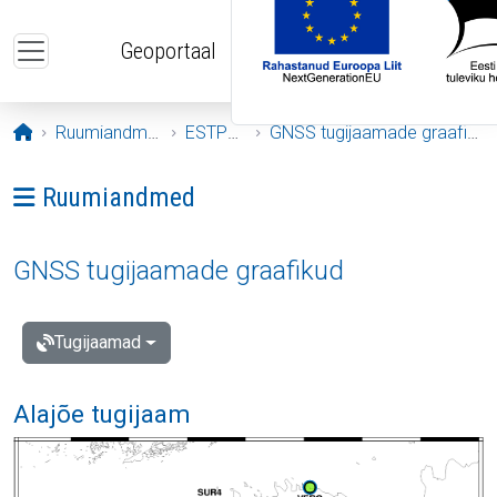
Liigu edasi põhisisu juurde
Geoportaal
Avaleht
Ruumiandmed
ESTPOS
GNSS tugijaamade graafikud
Ava menüü: Ruumiandmed
Ruumiandmed
GNSS tugijaamade graafikud
Tugijaamad
Alajõe tugijaam