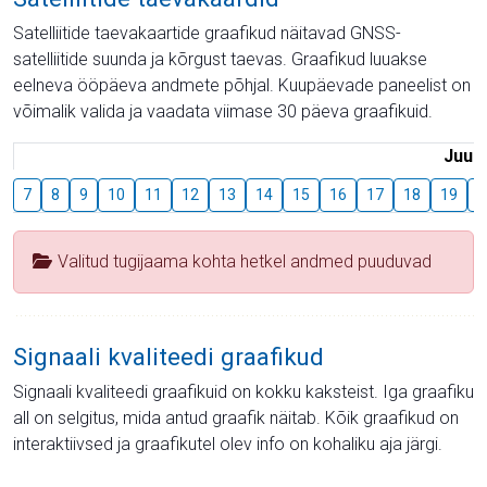
Satelliitide taevakaartide graafikud näitavad GNSS-
satelliitide suunda ja kõrgust taevas. Graafikud luuakse
eelneva ööpäeva andmete põhjal. Kuupäevade paneelist on
võimalik valida ja vaadata viimase 30 päeva graafikuid.
Juuli
7
8
9
10
11
12
13
14
15
16
17
18
19
2
Valitud tugijaama kohta hetkel andmed puuduvad
Signaali kvaliteedi graafikud
Signaali kvaliteedi graafikuid on kokku kaksteist. Iga graafiku
all on selgitus, mida antud graafik näitab. Kõik graafikud on
interaktiivsed ja graafikutel olev info on kohaliku aja järgi.