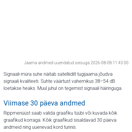
Jaama andmed uuendatud seisuga 2026-08-08 11:43:00
Signaali-müra suhe näitab satelliidilt tugijaama jõudva
signaali kvaliteeti. Suhte väärtust vahemikus 38–54 dB
loetakse heaks. Muul juhul on tegemist signaali häiringuga.
Viimase 30 päeva andmed
Rippmenüüst saab valida graafiku tüübi või kuvada kõik
graafikud korraga. Kõik graafikud sisaldavad 30 päeva
andmeid ning uuenevad kord tunnis.