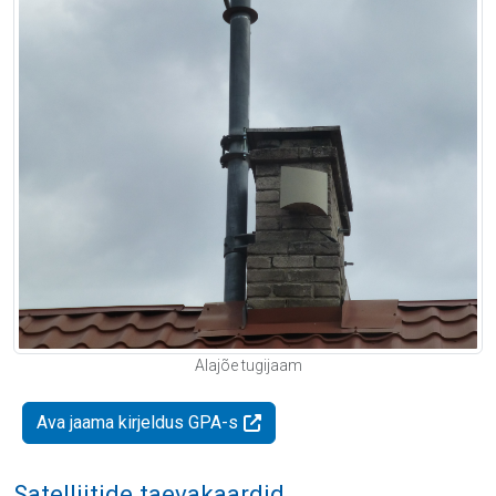
Alajõe tugijaam
Ava jaama kirjeldus GPA-s
Satelliitide taevakaardid