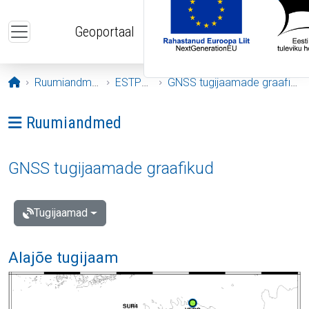
Liigu edasi põhisisu juurde
Geoportaal
Avaleht
Ruumiandmed
ESTPOS
GNSS tugijaamade graafikud
Ava menüü: Ruumiandmed
Ruumiandmed
GNSS tugijaamade graafikud
Tugijaamad
Alajõe tugijaam