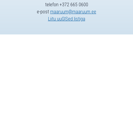
telefon +372 665 0600
e-post
maaruum@maaruum.ee
Liitu uuGISed listiga