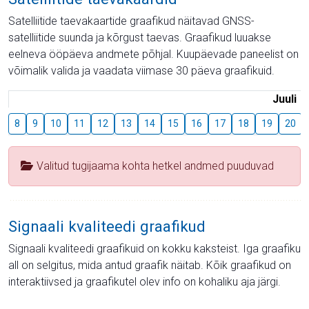
Satelliitide taevakaartide graafikud näitavad GNSS-
satelliitide suunda ja kõrgust taevas. Graafikud luuakse
eelneva ööpäeva andmete põhjal. Kuupäevade paneelist on
võimalik valida ja vaadata viimase 30 päeva graafikuid.
Juuli
8
9
10
11
12
13
14
15
16
17
18
19
20
Valitud tugijaama kohta hetkel andmed puuduvad
Signaali kvaliteedi graafikud
Signaali kvaliteedi graafikuid on kokku kaksteist. Iga graafiku
all on selgitus, mida antud graafik näitab. Kõik graafikud on
interaktiivsed ja graafikutel olev info on kohaliku aja järgi.