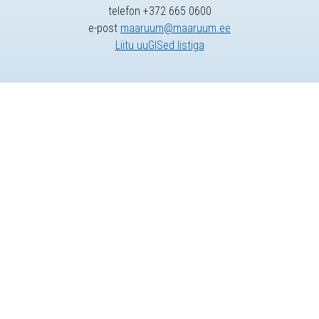
telefon +372 665 0600
e-post
maaruum@maaruum.ee
Liitu uuGISed listiga