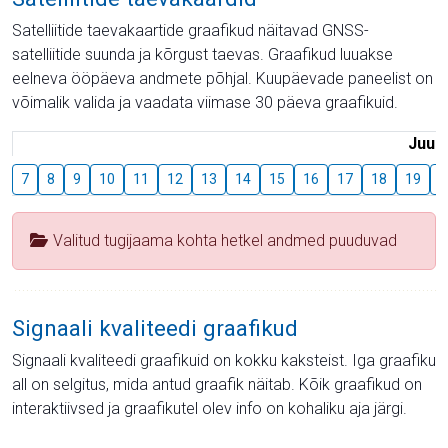
Satelliitide taevakaartide graafikud näitavad GNSS-
satelliitide suunda ja kõrgust taevas. Graafikud luuakse
eelneva ööpäeva andmete põhjal. Kuupäevade paneelist on
võimalik valida ja vaadata viimase 30 päeva graafikuid.
Juuli
7
8
9
10
11
12
13
14
15
16
17
18
19
2
Valitud tugijaama kohta hetkel andmed puuduvad
Signaali kvaliteedi graafikud
Signaali kvaliteedi graafikuid on kokku kaksteist. Iga graafiku
all on selgitus, mida antud graafik näitab. Kõik graafikud on
interaktiivsed ja graafikutel olev info on kohaliku aja järgi.