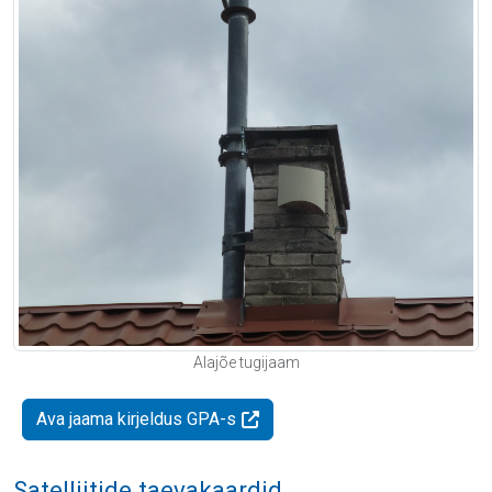
Alajõe tugijaam
Ava jaama kirjeldus GPA-s
Satelliitide taevakaardid