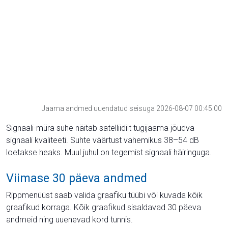
Jaama andmed uuendatud seisuga 2026-08-07 00:45:00
Signaali-müra suhe näitab satelliidilt tugijaama jõudva
signaali kvaliteeti. Suhte väärtust vahemikus 38–54 dB
loetakse heaks. Muul juhul on tegemist signaali häiringuga.
Viimase 30 päeva andmed
Rippmenüüst saab valida graafiku tüübi või kuvada kõik
graafikud korraga. Kõik graafikud sisaldavad 30 päeva
andmeid ning uuenevad kord tunnis.