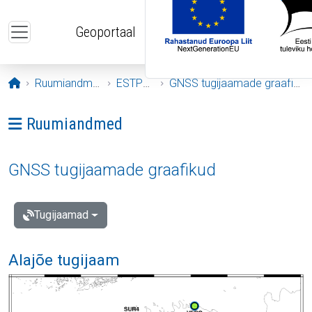
Liigu edasi põhisisu juurde
Geoportaal
Avaleht
Ruumiandmed
ESTPOS
GNSS tugijaamade graafikud
Ava menüü: Ruumiandmed
Ruumiandmed
GNSS tugijaamade graafikud
Tugijaamad
Alajõe tugijaam