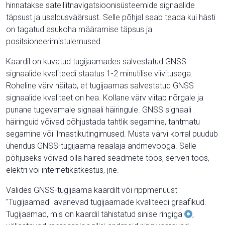
hinnatakse satelliitnavigatsioonisüsteemide signaalide
täpsust ja usaldusväärsust. Selle põhjal saab teada kui hästi
on tagatud asukoha määramise täpsus ja
positsioneerimistulemused.
Kaardil on kuvatud tugijaamades salvestatud GNSS
signaalide kvaliteedi staatus 1-2 minutilise viivitusega.
Roheline värv näitab, et tugijaamas salvestatud GNSS
signaalide kvaliteet on hea. Kollane värv viitab nõrgale ja
punane tugevamale signaali häiringule. GNSS signaali
häiringuid võivad põhjustada tahtlik segamine, tahtmatu
segamine või ilmastikutingimused. Musta värvi korral puudub
ühendus GNSS-tugijaama reaalaja andmevooga. Selle
põhjuseks võivad olla häired seadmete töös, serveri töös,
elektri või internetikatkestus, jne.
Valides GNSS-tugijaama kaardilt või rippmenüüst
"Tugijaamad" avanevad tugijaamade kvaliteedi graafikud.
Tugijaamad, mis on kaardil tähistatud sinise ringiga
,