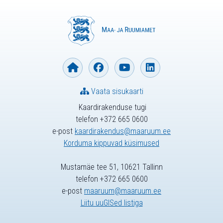
Vaata sisukaarti
Kaardirakenduse tugi
telefon +372 665 0600
e-post
kaardirakendus@maaruum.ee
Korduma kippuvad küsimused
Mustamäe tee 51, 10621 Tallinn
telefon +372 665 0600
e-post
maaruum@maaruum.ee
Liitu uuGISed listiga