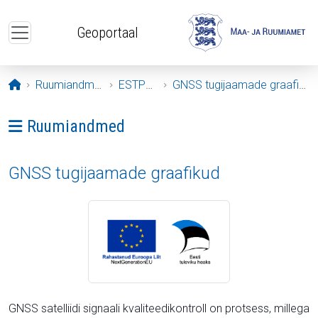
Liigu edasi põhisisu juurde
Geoportaal
Avaleht
Ruumiandmed
ESTPOS
GNSS tugijaamade graafikud
Ava menüü: Ruumiandmed
Ruumiandmed
GNSS tugijaamade graafikud
GNSS satelliidi signaali kvaliteedikontroll on protsess, millega