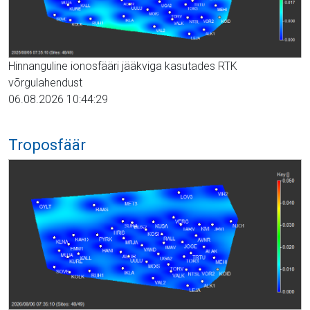
Hinnanguline ionosfääri jääkviga kasutades RTK
võrgulahendust
06.08.2026 10:44:29
Troposfäär