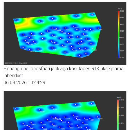
Hinnanguline ionosfääri jääkviga kasutades RTK üksikjaama
lahendust
06.08.2026 10:44:29