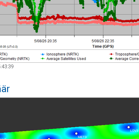
:43:39
äär