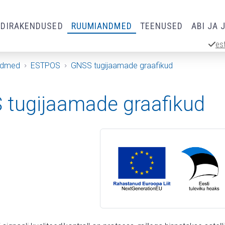
RDIRAKENDUSED
RUUMIANDMED
TEENUSED
ABI JA 
es
ndmed
ESTPOS
GNSS tugijaamade graafikud
tugijaamade graafikud