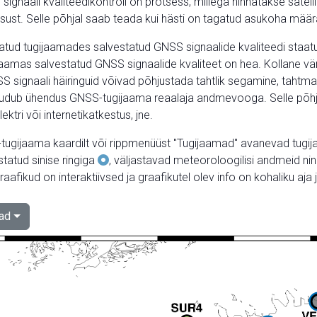
i signaali kvaliteedikontroll on protsess, millega hinnatakse sate
rsust. Selle põhjal saab teada kui hästi on tagatud asukoha mää
atud tugijaamades salvestatud GNSS signaalide kvaliteedi staatus
ijaamas salvestatud GNSS signaalide kvaliteet on hea. Kollane vä
SS signaali häiringuid võivad põhjustada tahtlik segamine, taht
puudub ühendus GNSS-tugijaama reaalaja andmevooga. Selle põhj
lektri või internetikatkestus, jne.
tugijaama kaardilt või rippmenüüst "Tugijaamad" avanevad tugij
statud sinise ringiga
, väljastavad meteoroloogilisi andmeid n
aafikud on interaktiivsed ja graafikutel olev info on kohaliku aja j
ad