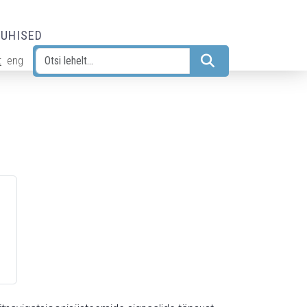
JUHISED
t
eng
Otsi