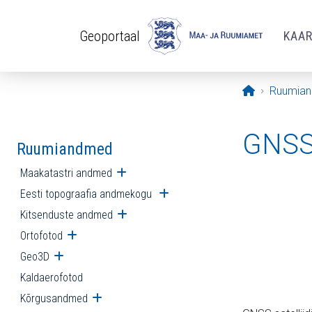
Liigu edasi põhisisu juurde
Geoportaal
KAA
Avaleht
Ruumia
GNSS 
Ruumiandmed
Maakatastri andmed
Ava alammenüü
Eesti topograafia andmekogu
Ava alammenüü
Kitsenduste andmed
Ava alammenüü
Ortofotod
Ava alammenüü
Geo3D
Ava alammenüü
Kaldaerofotod
Kõrgusandmed
Ava alammenüü