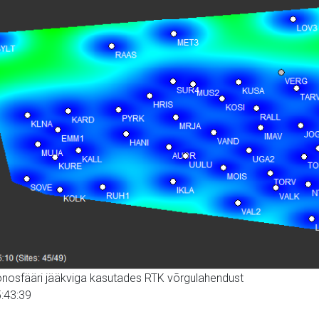
ionosfääri jääkviga kasutades RTK võrgulahendust
:43:39