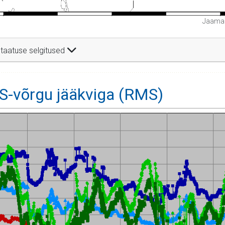
Jaamad
taatuse selgitused
-võrgu jääkviga (RMS)