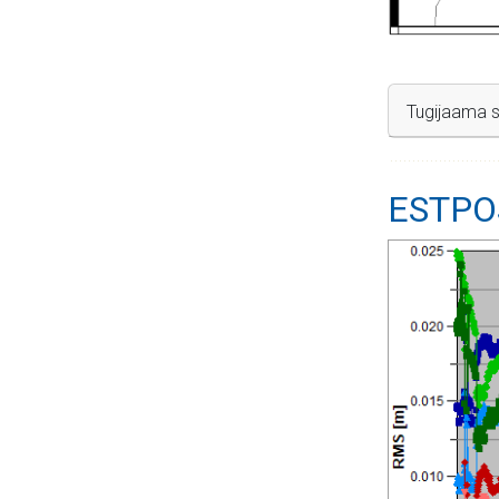
Tugijaama s
ESTPOS