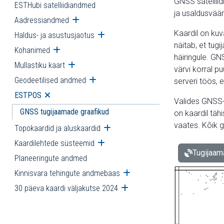
GNSS satelliid
ESTHubi satelliidiandmed
ja usaldusvää
Aadressiandmed
Ava alammenüü
Kaardil on kuv
Haldus- ja asustusjaotus
Ava alammenüü
näitab, et tug
Kohanimed
Ava alammenüü
häiringule. GN
Mullastiku kaart
Ava alammenüü
värvi korral 
Geodeetilised andmed
Ava alammenüü
serveri töös, e
ESTPOS
Ava alammenüü
Valides GNSS-
GNSS tugijaamade graafikud
on kaardil tähi
vaates. Kõik gr
Topokaardid ja aluskaardid
Ava alammenüü
Kaardilehtede süsteemid
Ava alammenüü
Tugijaam
Planeeringute andmed
Kinnisvara tehingute andmebaas
Ava alammenüü
30 päeva kaardi väljakutse 2024
Ava alammenüü