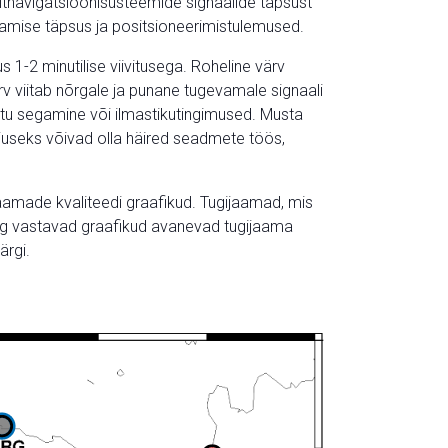
lliitnavigatsioonisüsteemide signaalide täpsust
ramise täpsus ja positsioneerimistulemused.
 1-2 minutilise viivitusega. Roheline värv
rv viitab nõrgale ja punane tugevamale signaali
matu segamine või ilmastikutingimused. Musta
useks võivad olla häired seadmete töös,
aamade kvaliteedi graafikud. Tugijaamad, mis
ing vastavad graafikud avanevad tugijaama
ärgi.