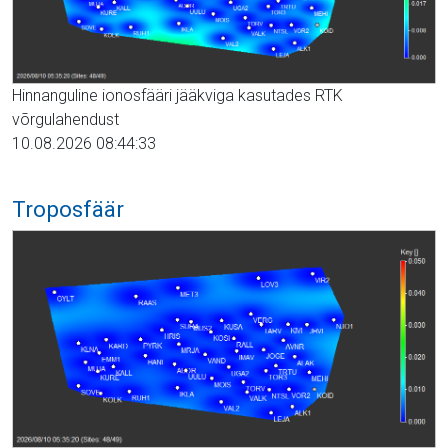
Hinnanguline ionosfääri jääkviga kasutades RTK
võrgulahendust
10.08.2026 08:44:33
Troposfäär