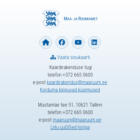
Vaata sisukaarti
Kaardirakenduse tugi
telefon +372 665 0600
e-post
kaardirakendus@maaruum.ee
Korduma kippuvad küsimused
Mustamäe tee 51, 10621 Tallinn
telefon +372 665 0600
e-post
maaruum@maaruum.ee
Liitu uuGISed listiga