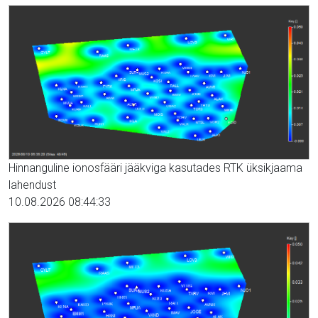
Hinnanguline ionosfääri jääkviga kasutades RTK üksikjaama
lahendust
10.08.2026 08:44:33