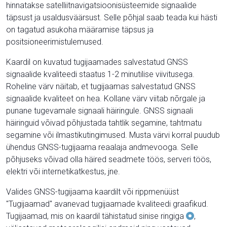
hinnatakse satelliitnavigatsioonisüsteemide signaalide
täpsust ja usaldusväärsust. Selle põhjal saab teada kui hästi
on tagatud asukoha määramise täpsus ja
positsioneerimistulemused.
Kaardil on kuvatud tugijaamades salvestatud GNSS
signaalide kvaliteedi staatus 1-2 minutilise viivitusega.
Roheline värv näitab, et tugijaamas salvestatud GNSS
signaalide kvaliteet on hea. Kollane värv viitab nõrgale ja
punane tugevamale signaali häiringule. GNSS signaali
häiringuid võivad põhjustada tahtlik segamine, tahtmatu
segamine või ilmastikutingimused. Musta värvi korral puudub
ühendus GNSS-tugijaama reaalaja andmevooga. Selle
põhjuseks võivad olla häired seadmete töös, serveri töös,
elektri või internetikatkestus, jne.
Valides GNSS-tugijaama kaardilt või rippmenüüst
"Tugijaamad" avanevad tugijaamade kvaliteedi graafikud.
Tugijaamad, mis on kaardil tähistatud sinise ringiga
,