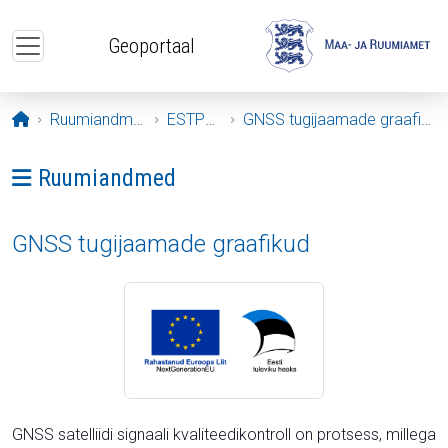
Liigu edasi põhisisu juurde
Geoportaal
Avaleht
Ruumiandmed
ESTPOS
GNSS tugijaamade graafikud
Ava menüü: Ruumiandmed
Ruumiandmed
GNSS tugijaamade graafikud
GNSS satelliidi signaali kvaliteedikontroll on protsess, millega