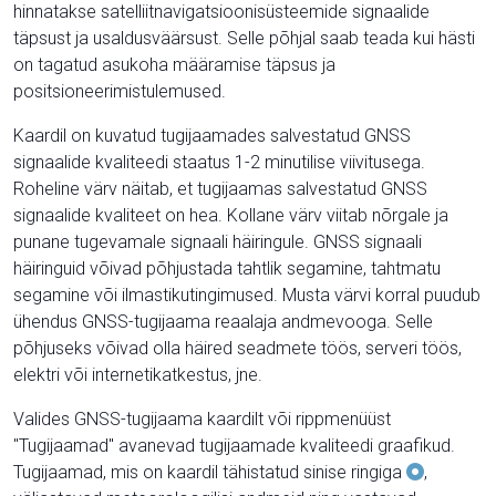
hinnatakse satelliitnavigatsioonisüsteemide signaalide
täpsust ja usaldusväärsust. Selle põhjal saab teada kui hästi
on tagatud asukoha määramise täpsus ja
positsioneerimistulemused.
Kaardil on kuvatud tugijaamades salvestatud GNSS
signaalide kvaliteedi staatus 1-2 minutilise viivitusega.
Roheline värv näitab, et tugijaamas salvestatud GNSS
signaalide kvaliteet on hea. Kollane värv viitab nõrgale ja
punane tugevamale signaali häiringule. GNSS signaali
häiringuid võivad põhjustada tahtlik segamine, tahtmatu
segamine või ilmastikutingimused. Musta värvi korral puudub
ühendus GNSS-tugijaama reaalaja andmevooga. Selle
põhjuseks võivad olla häired seadmete töös, serveri töös,
elektri või internetikatkestus, jne.
Valides GNSS-tugijaama kaardilt või rippmenüüst
"Tugijaamad" avanevad tugijaamade kvaliteedi graafikud.
Tugijaamad, mis on kaardil tähistatud sinise ringiga
,