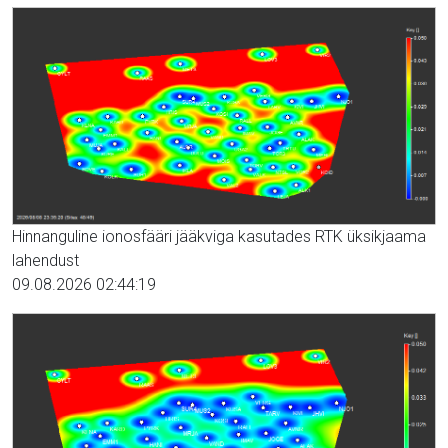
Hinnanguline ionosfääri jääkviga kasutades RTK üksikjaama
lahendust
09.08.2026 02:44:19