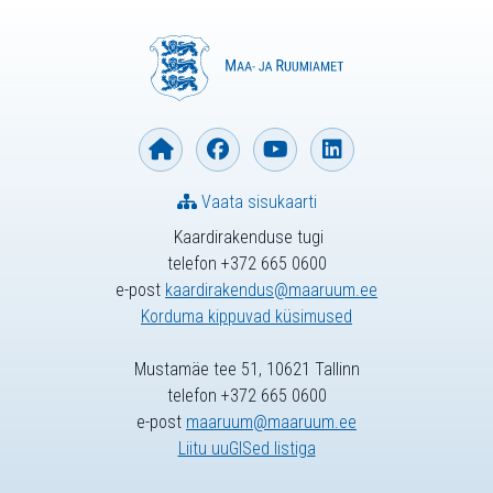
Vaata sisukaarti
Kaardirakenduse tugi
telefon +372 665 0600
e-post
kaardirakendus@maaruum.ee
Korduma kippuvad küsimused
Mustamäe tee 51, 10621 Tallinn
telefon +372 665 0600
e-post
maaruum@maaruum.ee
Liitu uuGISed listiga