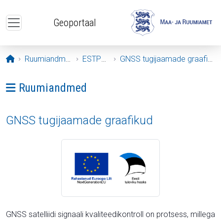
Liigu edasi põhisisu juurde
Geoportaal
Avaleht
Ruumiandmed
ESTPOS
GNSS tugijaamade graafikud
Ava menüü: Ruumiandmed
Ruumiandmed
GNSS tugijaamade graafikud
GNSS satelliidi signaali kvaliteedikontroll on protsess, millega