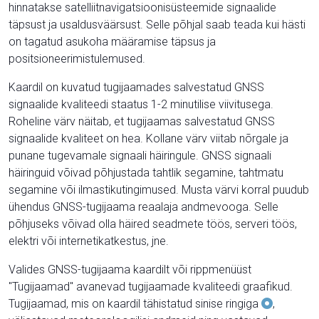
hinnatakse satelliitnavigatsioonisüsteemide signaalide
täpsust ja usaldusväärsust. Selle põhjal saab teada kui hästi
on tagatud asukoha määramise täpsus ja
positsioneerimistulemused.
Kaardil on kuvatud tugijaamades salvestatud GNSS
signaalide kvaliteedi staatus 1-2 minutilise viivitusega.
Roheline värv näitab, et tugijaamas salvestatud GNSS
signaalide kvaliteet on hea. Kollane värv viitab nõrgale ja
punane tugevamale signaali häiringule. GNSS signaali
häiringuid võivad põhjustada tahtlik segamine, tahtmatu
segamine või ilmastikutingimused. Musta värvi korral puudub
ühendus GNSS-tugijaama reaalaja andmevooga. Selle
põhjuseks võivad olla häired seadmete töös, serveri töös,
elektri või internetikatkestus, jne.
Valides GNSS-tugijaama kaardilt või rippmenüüst
"Tugijaamad" avanevad tugijaamade kvaliteedi graafikud.
Tugijaamad, mis on kaardil tähistatud sinise ringiga
,