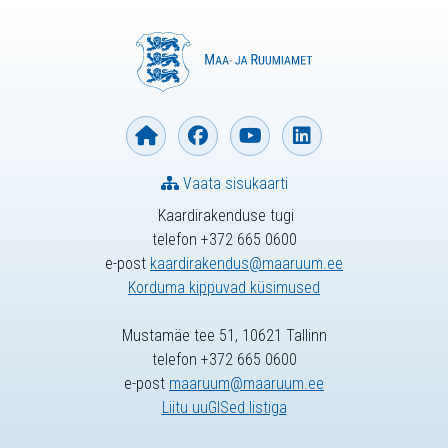
Vaata sisukaarti
Kaardirakenduse tugi
telefon +372 665 0600
e-post
kaardirakendus@maaruum.ee
Korduma kippuvad küsimused
Mustamäe tee 51, 10621 Tallinn
telefon +372 665 0600
e-post
maaruum@maaruum.ee
Liitu uuGISed listiga