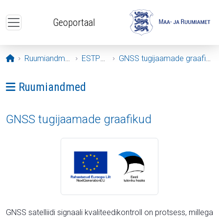
Liigu edasi põhisisu juurde
Geoportaal
Avaleht
Ruumiandmed
ESTPOS
GNSS tugijaamade graafikud
Ava menüü: Ruumiandmed
Ruumiandmed
GNSS tugijaamade graafikud
GNSS satelliidi signaali kvaliteedikontroll on protsess, millega