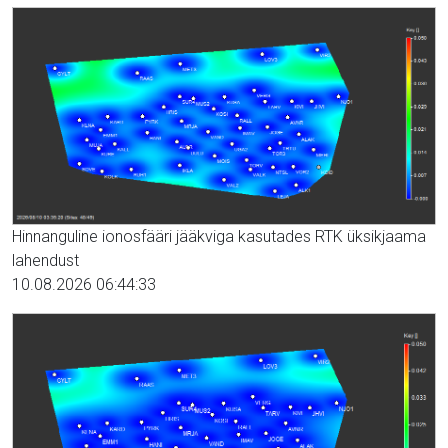
Hinnanguline ionosfääri jääkviga kasutades RTK üksikjaama
lahendust
10.08.2026 06:44:33