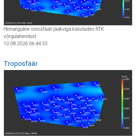
Hinnanguline ionosfääri jääkviga kasutades RTK
võrgulahendust
10.08.2026 06:44:33
Troposfäär