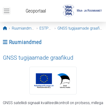
Liigu edasi põhisisu juurde
Geoportaal
Avaleht
Ruumiandmed
ESTPOS
GNSS tugijaamade graafikud
Ava menüü: Ruumiandmed
Ruumiandmed
GNSS tugijaamade graafikud
GNSS satelliidi signaali kvaliteedikontroll on protsess, millega