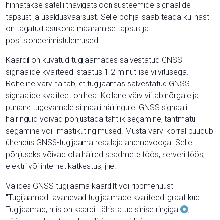
hinnatakse satelliitnavigatsioonisüsteemide signaalide
täpsust ja usaldusväärsust. Selle põhjal saab teada kui hästi
on tagatud asukoha määramise täpsus ja
positsioneerimistulemused.
Kaardil on kuvatud tugijaamades salvestatud GNSS
signaalide kvaliteedi staatus 1-2 minutilise viivitusega.
Roheline värv näitab, et tugijaamas salvestatud GNSS
signaalide kvaliteet on hea. Kollane värv viitab nõrgale ja
punane tugevamale signaali häiringule. GNSS signaali
häiringuid võivad põhjustada tahtlik segamine, tahtmatu
segamine või ilmastikutingimused. Musta värvi korral puudub
ühendus GNSS-tugijaama reaalaja andmevooga. Selle
põhjuseks võivad olla häired seadmete töös, serveri töös,
elektri või internetikatkestus, jne.
Valides GNSS-tugijaama kaardilt või rippmenüüst
"Tugijaamad" avanevad tugijaamade kvaliteedi graafikud.
Tugijaamad, mis on kaardil tähistatud sinise ringiga
,