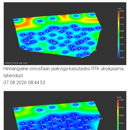
Hinnanguline ionosfääri jääkviga kasutades RTK üksikjaama
lahendust
07.08.2026 08:44:53