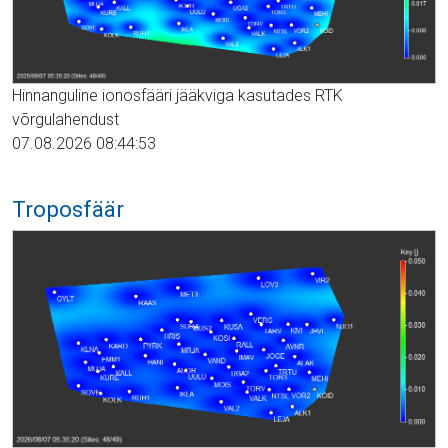
Hinnanguline ionosfääri jääkviga kasutades RTK
võrgulahendust
07.08.2026 08:44:53
Troposfäär