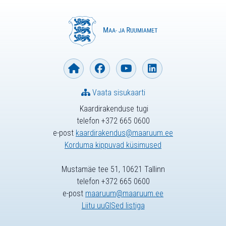
Vaata sisukaarti
Kaardirakenduse tugi
telefon +372 665 0600
e-post
kaardirakendus@maaruum.ee
Korduma kippuvad küsimused
Mustamäe tee 51, 10621 Tallinn
telefon +372 665 0600
e-post
maaruum@maaruum.ee
Liitu uuGISed listiga