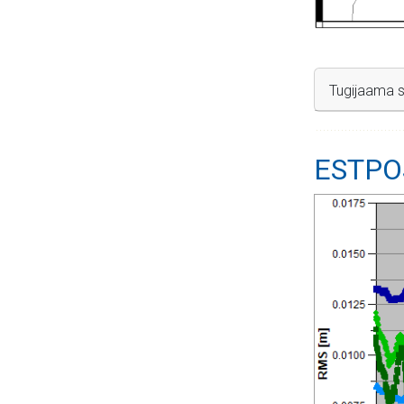
Tugijaama s
ESTPOS