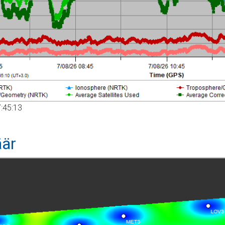
:45:13
äär