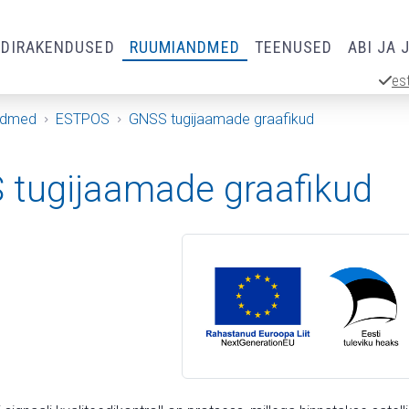
RDIRAKENDUSED
RUUMIANDMED
TEENUSED
ABI JA 
es
ndmed
ESTPOS
GNSS tugijaamade graafikud
tugijaamade graafikud