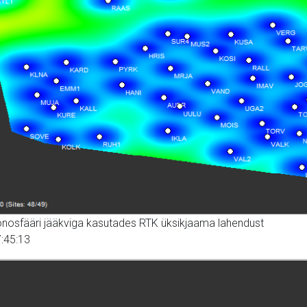
ionosfääri jääkviga kasutades RTK üksikjaama lahendust
:45:13