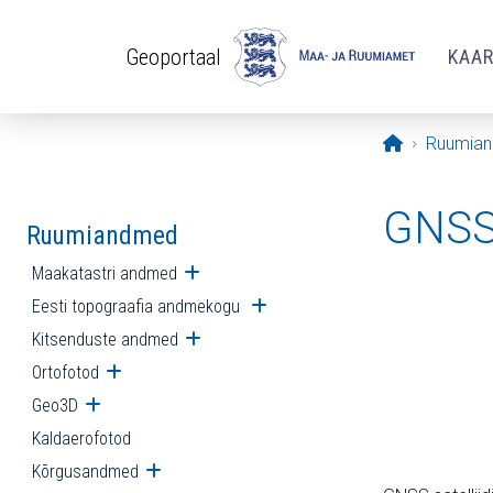
Liigu edasi põhisisu juurde
Geoportaal
KAA
Avaleht
Ruumia
GNSS 
Ruumiandmed
Maakatastri andmed
Ava alammenüü
Eesti topograafia andmekogu
Ava alammenüü
Kitsenduste andmed
Ava alammenüü
Ortofotod
Ava alammenüü
Geo3D
Ava alammenüü
Kaldaerofotod
Kõrgusandmed
Ava alammenüü