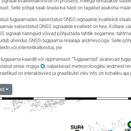
i signaali kvaliteedikontroll on protsess, millega hinnatakse sate
rsust. Selle põhjal saab teada kui hästi on tagatud asukoha mää
atud tugijaamades salvestatud GNSS signaalide kvaliteedi staatus
ijaamas salvestatud GNSS signaalide kvaliteet on hea. Kollane vä
SS signaali häiringuid võivad põhjustada tahtlik segamine, taht
puudub ühendus GNSS-tugijaama reaalaja andmevooga. Selle põhj
lektri või internetikatkestus, jne.
tugijaama kaardilt või rippmenüüst "Tugijaamad" avanevad tugij
statud sinise ringiga
, väljastavad meteoroloogilisi andmeid n
aafikud on interaktiivsed ja graafikutel olev info on kohaliku aja j
ad