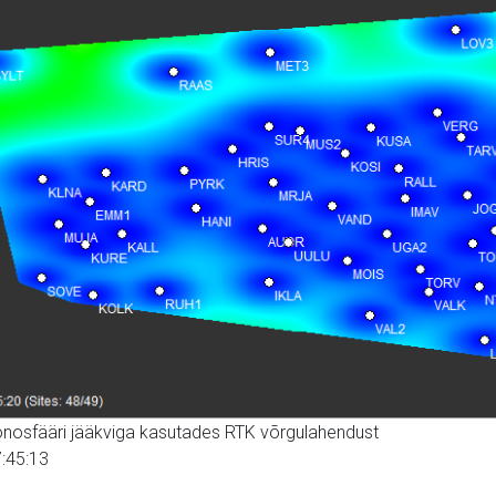
ionosfääri jääkviga kasutades RTK võrgulahendust
:45:13