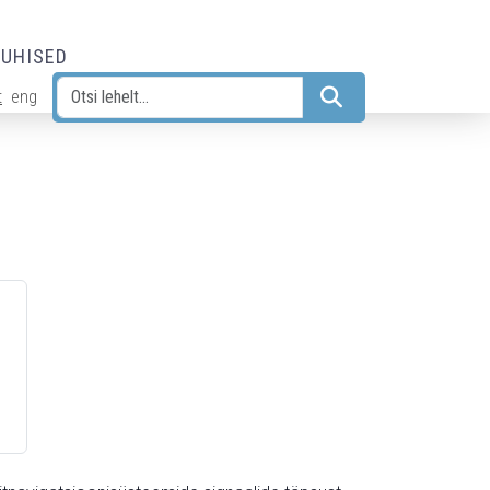
JUHISED
t
eng
Otsi