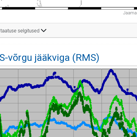
Jaamad
taatuse selgitused
-võrgu jääkviga (RMS)