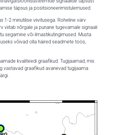
lliitnavigatsioonisüsteemide signaalide täpsust
ramise täpsus ja positsioneerimistulemused.
 1-2 minutilise viivitusega. Roheline värv
rv viitab nõrgale ja punane tugevamale signaali
matu segamine või ilmastikutingimused. Musta
useks võivad olla häired seadmete töös,
aamade kvaliteedi graafikud. Tugijaamad, mis
ing vastavad graafikud avanevad tugijaama
ärgi.