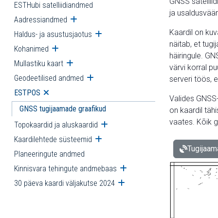
GNSS satelliid
ESTHubi satelliidiandmed
ja usaldusvää
Aadressiandmed
Ava alammenüü
Kaardil on kuv
Haldus- ja asustusjaotus
Ava alammenüü
näitab, et tug
Kohanimed
Ava alammenüü
häiringule. GN
Mullastiku kaart
Ava alammenüü
värvi korral 
Geodeetilised andmed
Ava alammenüü
serveri töös, e
ESTPOS
Ava alammenüü
Valides GNSS-
GNSS tugijaamade graafikud
on kaardil tähi
vaates. Kõik gr
Topokaardid ja aluskaardid
Ava alammenüü
Kaardilehtede süsteemid
Ava alammenüü
Tugijaam
Planeeringute andmed
Kinnisvara tehingute andmebaas
Ava alammenüü
30 päeva kaardi väljakutse 2024
Ava alammenüü