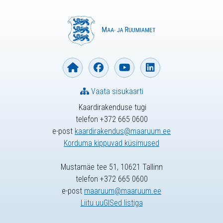
Vaata sisukaarti
Kaardirakenduse tugi
telefon +372 665 0600
e-post
kaardirakendus@maaruum.ee
Korduma kippuvad küsimused
Mustamäe tee 51, 10621 Tallinn
telefon +372 665 0600
e-post
maaruum@maaruum.ee
Liitu uuGISed listiga