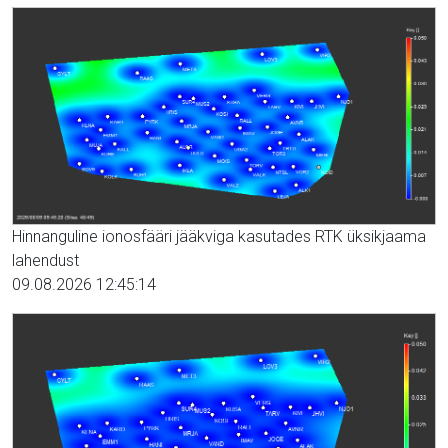
Hinnanguline ionosfääri jääkviga kasutades RTK üksikjaama
lahendust
09.08.2026 12:45:14