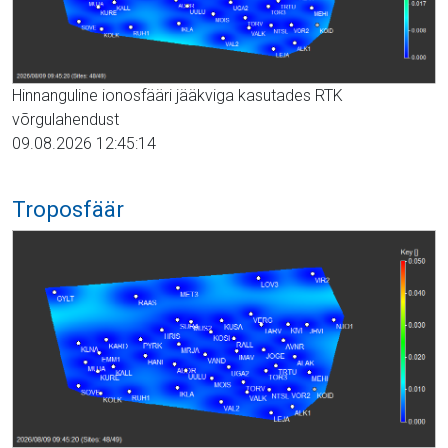
Hinnanguline ionosfääri jääkviga kasutades RTK
võrgulahendust
09.08.2026 12:45:14
Troposfäär