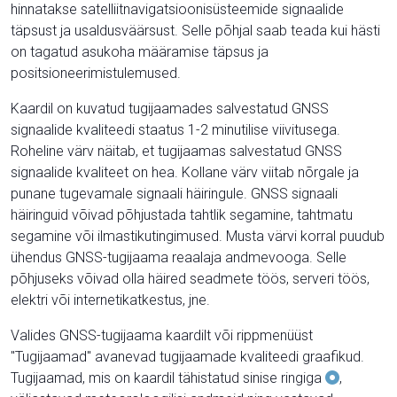
hinnatakse satelliitnavigatsioonisüsteemide signaalide
täpsust ja usaldusväärsust. Selle põhjal saab teada kui hästi
on tagatud asukoha määramise täpsus ja
positsioneerimistulemused.
Kaardil on kuvatud tugijaamades salvestatud GNSS
signaalide kvaliteedi staatus 1-2 minutilise viivitusega.
Roheline värv näitab, et tugijaamas salvestatud GNSS
signaalide kvaliteet on hea. Kollane värv viitab nõrgale ja
punane tugevamale signaali häiringule. GNSS signaali
häiringuid võivad põhjustada tahtlik segamine, tahtmatu
segamine või ilmastikutingimused. Musta värvi korral puudub
ühendus GNSS-tugijaama reaalaja andmevooga. Selle
põhjuseks võivad olla häired seadmete töös, serveri töös,
elektri või internetikatkestus, jne.
Valides GNSS-tugijaama kaardilt või rippmenüüst
"Tugijaamad" avanevad tugijaamade kvaliteedi graafikud.
Tugijaamad, mis on kaardil tähistatud sinise ringiga
,