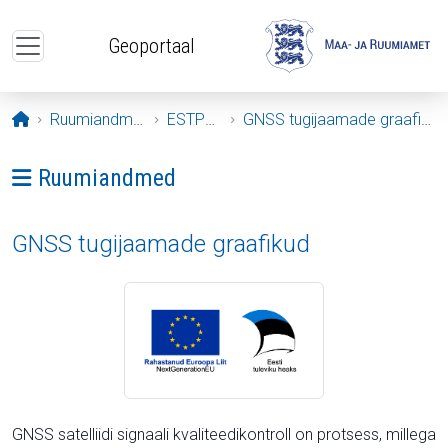
Liigu edasi põhisisu juurde
Geoportaal
Avaleht
Ruumiandmed
ESTPOS
GNSS tugijaamade graafikud
Ava menüü: Ruumiandmed
Ruumiandmed
GNSS tugijaamade graafikud
GNSS satelliidi signaali kvaliteedikontroll on protsess, millega