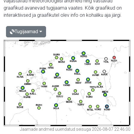
väljastavad meteoroloogilisi andmeid ning vastavad
graafikud avanevad tugijaama vaates. Kõik graafikud on
interaktiivsed ja graafikutel olev info on kohaliku aja järgi.
Tugijaamad
Jaamade andmed uuendatud seisuga 2026-08-07 22:46:00