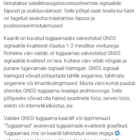
hinnatakse satelliitnavigatsioonisüsteemide signaalide
täpsust ja usaldusväärsust. Selle põhjal saab teada kui hästi
on tagatud asukoha määramise täpsus ja
positsioneerimistulemused.
Kaardil on kuvatud tugijaamades salvestatud GNSS
signaalide kvaliteedi staatus 1-2 minutilise viivitusega.
Roheline värv näitab, et tugijaamas salvestatud GNSS
signaalide kvaliteet on hea. Kollane värv viitab nõrgale ja
punane tugevamale signaali häiringule. GNSS signaali
häiringuid võivad põhjustada tahtlik segamine, tahtmatu
segamine või ilmastikutingimused. Musta värvi korral puudub
ühendus GNSS-tugijaama reaalaja andmevooga. Selle
põhjuseks võivad olla häired seadmete töös, serveri töös,
elektri või internetikatkestus, jne.
Valides GNSS-tugijaama kaardilt või rippmenüüst
"Tugijaamad" avanevad tugijaamade kvaliteedi graafikud.
Tugijaamad, mis on kaardil tähistatud sinise ringiga
,