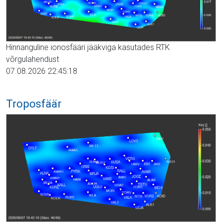
Hinnanguline ionosfääri jääkviga kasutades RTK
võrgulahendust
07.08.2026 22:45:18
Troposfäär