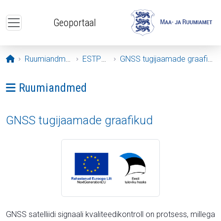
Liigu edasi põhisisu juurde
Geoportaal
Avaleht
Ruumiandmed
ESTPOS
GNSS tugijaamade graafikud
Ava menüü: Ruumiandmed
Ruumiandmed
GNSS tugijaamade graafikud
GNSS satelliidi signaali kvaliteedikontroll on protsess, millega