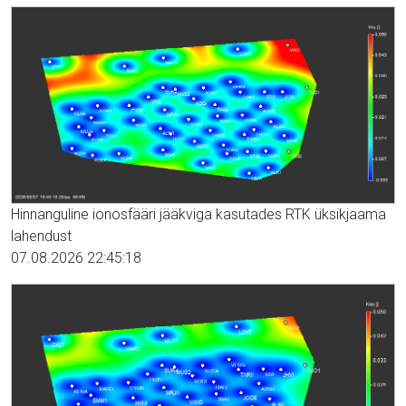
Hinnanguline ionosfääri jääkviga kasutades RTK üksikjaama
lahendust
07.08.2026 22:45:18