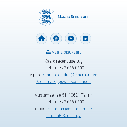
Vaata sisukaarti
Kaardirakenduse tugi
telefon +372 665 0600
e-post
kaardirakendus@maaruum.ee
Korduma kippuvad küsimused
Mustamäe tee 51, 10621 Tallinn
telefon +372 665 0600
e-post
maaruum@maaruum.ee
Liitu uuGISed listiga