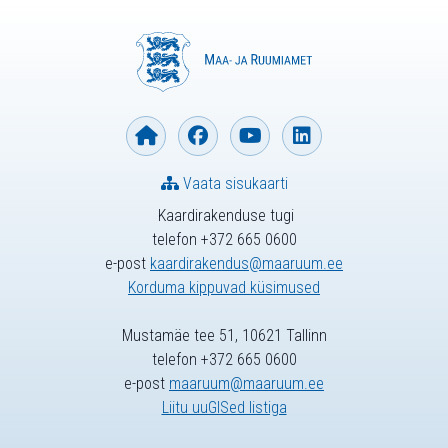
Vaata sisukaarti
Kaardirakenduse tugi
telefon +372 665 0600
e-post
kaardirakendus@maaruum.ee
Korduma kippuvad küsimused
Mustamäe tee 51, 10621 Tallinn
telefon +372 665 0600
e-post
maaruum@maaruum.ee
Liitu uuGISed listiga