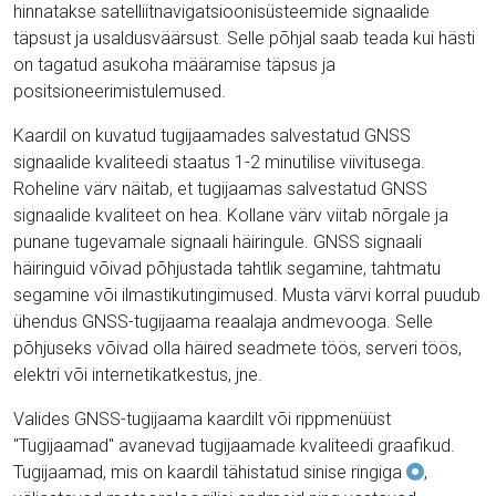
hinnatakse satelliitnavigatsioonisüsteemide signaalide
täpsust ja usaldusväärsust. Selle põhjal saab teada kui hästi
on tagatud asukoha määramise täpsus ja
positsioneerimistulemused.
Kaardil on kuvatud tugijaamades salvestatud GNSS
signaalide kvaliteedi staatus 1-2 minutilise viivitusega.
Roheline värv näitab, et tugijaamas salvestatud GNSS
signaalide kvaliteet on hea. Kollane värv viitab nõrgale ja
punane tugevamale signaali häiringule. GNSS signaali
häiringuid võivad põhjustada tahtlik segamine, tahtmatu
segamine või ilmastikutingimused. Musta värvi korral puudub
ühendus GNSS-tugijaama reaalaja andmevooga. Selle
põhjuseks võivad olla häired seadmete töös, serveri töös,
elektri või internetikatkestus, jne.
Valides GNSS-tugijaama kaardilt või rippmenüüst
"Tugijaamad" avanevad tugijaamade kvaliteedi graafikud.
Tugijaamad, mis on kaardil tähistatud sinise ringiga
,