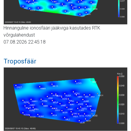
Hinnanguline ionosfääri jääkviga kasutades RTK
võrgulahendust
07.08.2026 22:45:18
Troposfäär