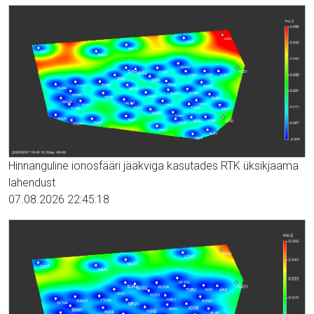
Hinnanguline ionosfääri jääkviga kasutades RTK üksikjaama
lahendust
07.08.2026 22:45:18