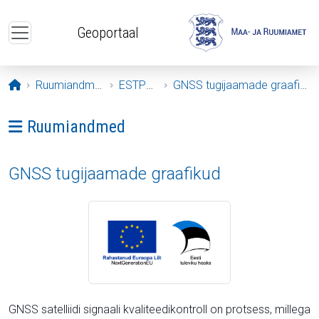
Liigu edasi põhisisu juurde
Geoportaal
Avaleht
Ruumiandmed
ESTPOS
GNSS tugijaamade graafikud
Ava menüü: Ruumiandmed
Ruumiandmed
GNSS tugijaamade graafikud
GNSS satelliidi signaali kvaliteedikontroll on protsess, millega