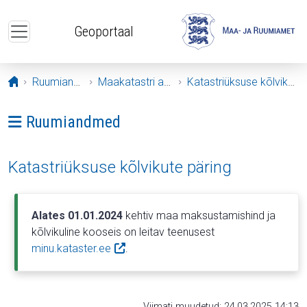
Liigu edasi põhisisu juurde
Geoportaal
Avaleht
Ruumiandmed
Maakatastri andmed
Katastriüksuse kõlvikute päring
Ava menüü: Ruumiandmed
Ruumiandmed
Katastriüksuse kõlvikute päring
Alates 01.01.2024
kehtiv maa maksustamishind ja
kõlvikuline kooseis on leitav teenusest
minu.kataster.ee
.
Viimati muudetud: 24.03.2025 14:13