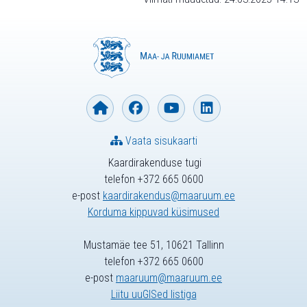
Vaata sisukaarti
Kaardirakenduse tugi
telefon +372 665 0600
e-post
kaardirakendus@maaruum.ee
Korduma kippuvad küsimused
Mustamäe tee 51, 10621 Tallinn
telefon +372 665 0600
e-post
maaruum@maaruum.ee
Liitu uuGISed listiga