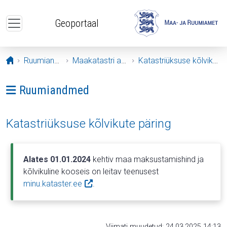
Liigu edasi põhisisu juurde
Geoportaal
Avaleht
Ruumiandmed
Maakatastri andmed
Katastriüksuse kõlvikute päring
Ava menüü: Ruumiandmed
Ruumiandmed
Katastriüksuse kõlvikute päring
Alates 01.01.2024
kehtiv maa maksustamishind ja
kõlvikuline kooseis on leitav teenusest
minu.kataster.ee
.
Viimati muudetud: 24.03.2025 14:13