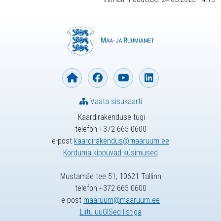
Vaata sisukaarti
Kaardirakenduse tugi
telefon +372 665 0600
e-post
kaardirakendus@maaruum.ee
Korduma kippuvad küsimused
Mustamäe tee 51, 10621 Tallinn
telefon +372 665 0600
e-post
maaruum@maaruum.ee
Liitu uuGISed listiga