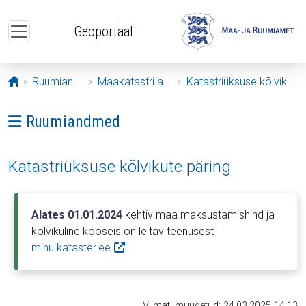
Liigu edasi põhisisu juurde
Geoportaal
Avaleht
Ruumiandmed
Maakatastri andmed
Katastriüksuse kõlvikute päring
Ava menüü: Ruumiandmed
Ruumiandmed
Katastriüksuse kõlvikute päring
Alates 01.01.2024
kehtiv maa maksustamishind ja
kõlvikuline kooseis on leitav teenusest
minu.kataster.ee
.
Viimati muudetud: 24.03.2025 14:13