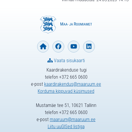
Vaata sisukaarti
Kaardirakenduse tugi
telefon +372 665 0600
e-post
kaardirakendus@maaruum.ee
Korduma kippuvad küsimused
Mustamäe tee 51, 10621 Tallinn
telefon +372 665 0600
e-post
maaruum@maaruum.ee
Liitu uuGISed listiga