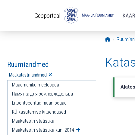
Liigu edasi põhisisu juurde
Geoportaal
KAA
Avaleht
Ruumia
Katas
Ruumiandmed
Maakatastri andmed
Ava alammenüü
Maaomaniku meelespea
Alates
Памятка для землевладельца
Litsentseeritud maamõõtjad
KÜ kasutamise kitsendused
Maakatastri statistika
Maakatastri statistika kuni 2014
Ava alammenüü