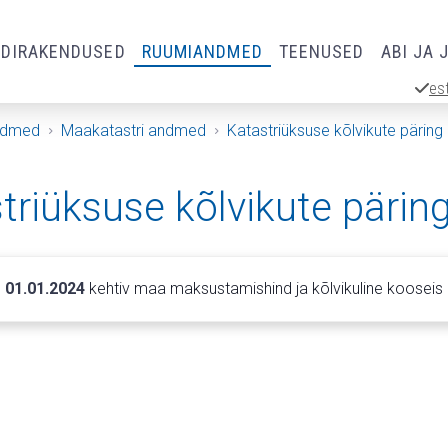
RDIRAKENDUSED
RUUMIANDMED
TEENUSED
ABI JA 
es
ndmed
Maakatastri andmed
Katastriüksuse kõlvikute päring
triüksuse kõlvikute pärin
 01.01.2024
kehtiv maa maksustamishind ja kõlvikuline kooseis 