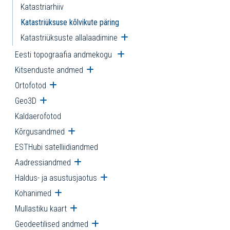
Katastriarhiiv
Katastriüksuse kõlvikute päring
Katastriüksuste allalaadimine
Ava alammenüü
Eesti topograafia andmekogu
Ava alammenüü
Kitsenduste andmed
Ava alammenüü
Ortofotod
Ava alammenüü
Geo3D
Ava alammenüü
Kaldaerofotod
Kõrgusandmed
Ava alammenüü
ESTHubi satelliidiandmed
Aadressiandmed
Ava alammenüü
Haldus- ja asustusjaotus
Ava alammenüü
Kohanimed
Ava alammenüü
Mullastiku kaart
Ava alammenüü
Geodeetilised andmed
Ava alammenüü