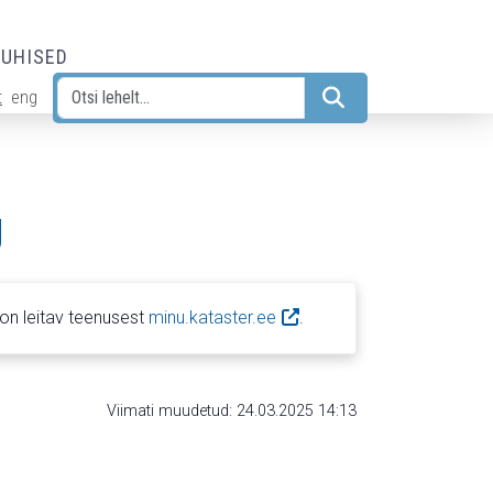
JUHISED
t
eng
Otsi
g
on leitav teenusest
minu.kataster.ee
.
Viimati muudetud: 24.03.2025 14:13