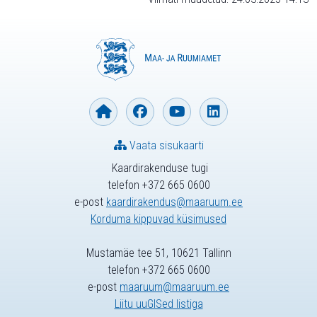
Vaata sisukaarti
Kaardirakenduse tugi
telefon +372 665 0600
e-post
kaardirakendus@maaruum.ee
Korduma kippuvad küsimused
Mustamäe tee 51, 10621 Tallinn
telefon +372 665 0600
e-post
maaruum@maaruum.ee
Liitu uuGISed listiga