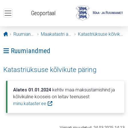
Liigu edasi põhisisu juurde
Geoportaal
Avaleht
Ruumiandmed
Maakatastri andmed
Katastriüksuse kõlvikute päring
Ava menüü: Ruumiandmed
Ruumiandmed
Katastriüksuse kõlvikute päring
Alates 01.01.2024
kehtiv maa maksustamishind ja
kõlvikuline kooseis on leitav teenusest
minu.kataster.ee
.
Viimati muudetud: 24.03.2025 14:13