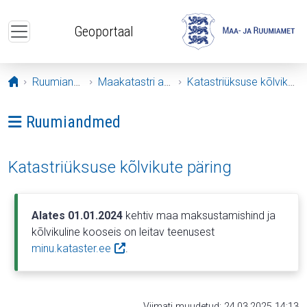
Liigu edasi põhisisu juurde
Geoportaal
Avaleht
Ruumiandmed
Maakatastri andmed
Katastriüksuse kõlvikute päring
Ava menüü: Ruumiandmed
Ruumiandmed
Katastriüksuse kõlvikute päring
Alates 01.01.2024
kehtiv maa maksustamishind ja
kõlvikuline kooseis on leitav teenusest
minu.kataster.ee
.
Viimati muudetud: 24.03.2025 14:13