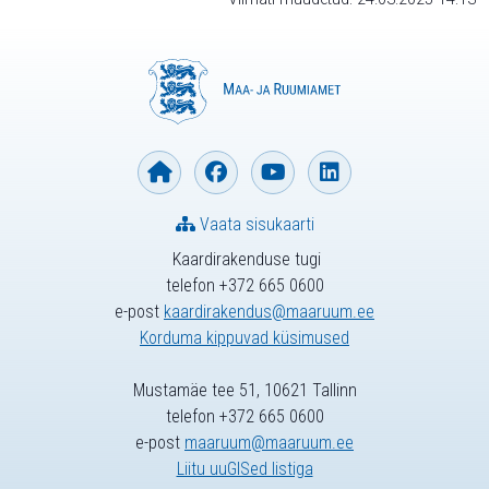
Vaata sisukaarti
Kaardirakenduse tugi
telefon +372 665 0600
e-post
kaardirakendus@maaruum.ee
Korduma kippuvad küsimused
Mustamäe tee 51, 10621 Tallinn
telefon +372 665 0600
e-post
maaruum@maaruum.ee
Liitu uuGISed listiga