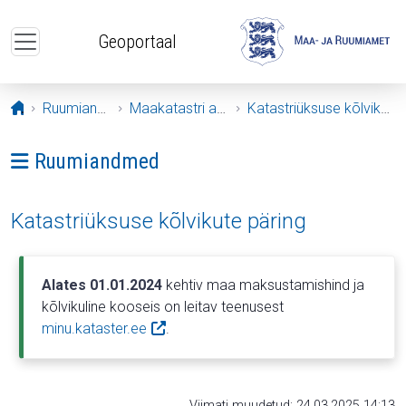
Liigu edasi põhisisu juurde
Geoportaal
Avaleht
Ruumiandmed
Maakatastri andmed
Katastriüksuse kõlvikute päring
Ava menüü: Ruumiandmed
Ruumiandmed
Katastriüksuse kõlvikute päring
Alates 01.01.2024
kehtiv maa maksustamishind ja
kõlvikuline kooseis on leitav teenusest
minu.kataster.ee
.
Viimati muudetud: 24.03.2025 14:13