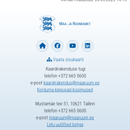
Vaata sisukaarti
Kaardirakenduse tugi
telefon +372 665 0600
e-post
kaardirakendus@maaruum.ee
Korduma kippuvad küsimused
Mustamäe tee 51, 10621 Tallinn
telefon +372 665 0600
e-post
maaruum@maaruum.ee
Liitu uuGISed listiga