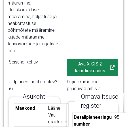
määramine,
liikluskorralduse
määramine, haljastuse ja
heakorrastuse
põhimõtete määramine,
kujade määramine,
tehnovõrkude ja -rajatiste
asu
Seisund: kehtiv
Ava X-GIS 2
kaardirakendus
Üldplaneeringut muutev?
Digidokumendid
ei
puuduvad arhiivis
Asukoht
Omavalitsuse
register
Asukoha tabel
Maakond
Lääne-
Viru
Registrite tabel
Detailplaneeringu
95
maakond
number