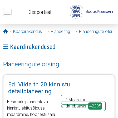
Liigu edasi põhisisu juurde
Geoportaal
Avaleht
Kaardirakendused
Planeeringud
Planeeringute otsing
Ava menüü: Kaardirakendused
Kaardirakendused
Planeeringute otsing
Ed. Vilde tn 20 kinnistu
detailplaneering
ID Maa-ameti
Eesmärk: planeeritava
andmebaasis
42295
kinnistu ehitusõiguse
määramine, hoonestusala