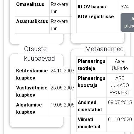
Omavalitsus
Rakvere
ID OV baasis
524
linn
KOV registrisse
A
Asustusüksus
Rakvere
plan
linn
Otsuste
Metaandmed
kuupäevad
Metaandmete tabel
Planeeringu
Aare
taotleja
Uukado
Kuupäevade tabel
Kehtestamise
24.10.2007
kuupäev
Planeeringu
ARE
koostaja
UUKADO
Vastuvõtmise
25.06.2007
PROJEKT
kuupäev
Andmed
08.07.2015
Algatamise
19.06.2006
sisestatud
kuupäev
Viimati
01.10.2020
muudetud